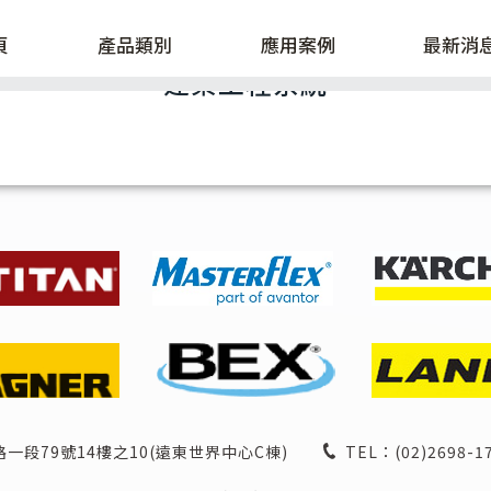
頁
產品類別
應用案例
最新消
建築工程系統
一段79號14樓之10(遠東世界中心C棟)
TEL：
(02)2698-1